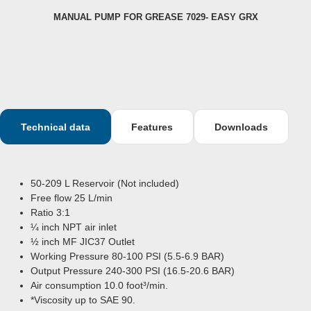
MANUAL PUMP FOR GREASE 7029- EASY GRX
E
Technical data
Features
Downloads
50-209 L Reservoir (Not included)
Free flow 25 L/min
Ratio 3:1
¼ inch
NPT air inlet
½ inch
MF JIC37 Outlet
Working Pressure 80-100 PSI (5.5-6.9 BAR)
Output Pressure 240-300 PSI (16.5-20.6 BAR)
Air consumption 10.0 foot³/min.
*Viscosity up to SAE 90.