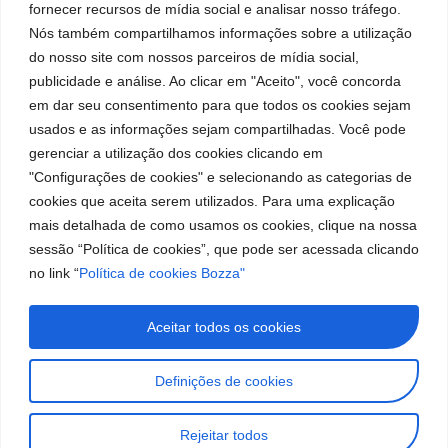
Institutional
Location
Social
Leading
Privacy
fornecer recursos de mídia social e analisar nosso tráfego.
Bozza
Rua Tiradentes,
Networks
brand
Policies
Nós também compartilhamos informações sobre a utilização
931 – Anexo
Facebook
in
Institucional
Cookies
do nosso site com nossos parceiros de mídia social,
Anita Franchini,
the
Policies
Bozza
50/96
publicidade e análise. Ao clicar em "Aceito", você concorda
manufacture
Youtube
Authorized
Neighborhood:
of
em dar seu consentimento para que todos os cookies sejam
Service Centers
lubrication
Santa
usados e as informações sejam compartilhadas. Você pode
LinkedIn
Become a
and
Terezinha
gerenciar a utilização dos cookies clicando em
Representative
supply
São Bernardo
"Configurações de cookies" e selecionando as categorias de
Instagram
equipment
do Campo – SP
Work With Us
cookies que aceita serem utilizados. Para uma explicação
in
CEP: 09780-
South
mais detalhada de como usamos os cookies, clique na nossa
001
America.
sessão “Política de cookies”, que pode ser acessada clicando
Contact
no link “
Política de cookies Bozza"
Us
(11) 2179-9966
Customer
Aceitar todos os cookies
Service: 0800
019 5050
Definições de cookies
Images for illustrative purposes only. Information subject to
change without prior notice. All rights reserved to José Murilia
Rejeitar todos
Bozza Comércio e Indústria Ltda.