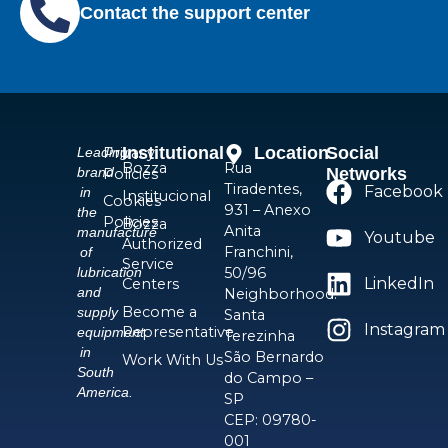
Contact the support center
Institutional
Location
Social
Privacy
Leading
Bozza
Rua
Networks
brand
Policies
Tiradentes,
Facebook
in
Institucional
Cookies
931 – Anexo
the
Policies
Bozza
Anita
manufacture
Youtube
Authorized
Franchini,
of
Service
50/96
lubrication
LinkedIn
Centers
and
Neighborhood:
Become a
supply
Santa
Instagram
Representative
equipment
Terezinha
in
São Bernardo
Work With Us
South
do Campo –
America.
SP
CEP: 09780-
001