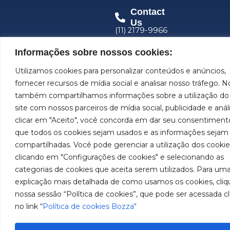
Contact
Us
(11) 2179-9966
Customer
Informações sobre nossos cookies:
Service: 0800
019 5050
Utilizamos cookies para personalizar conteúdos e anúncios,
fornecer recursos de mídia social e analisar nosso tráfego. N
Images for illustrative purposes only. Information
também compartilhamos informações sobre a utilização do
subject to change without prior notice. All rights
site com nossos parceiros de mídia social, publicidade e anál
reserved to José Murilia Bozza Comércio e Indústria
Ltda.
clicar em "Aceito", você concorda em dar seu consentiment
que todos os cookies sejam usados e as informações sejam
compartilhadas. Você pode gerenciar a utilização dos cookie
clicando em "Configurações de cookies" e selecionando as
categorias de cookies que aceita serem utilizados. Para um
explicação mais detalhada de como usamos os cookies, cliq
nossa sessão “Política de cookies”, que pode ser acessada c
no link “
Política de cookies Bozza"