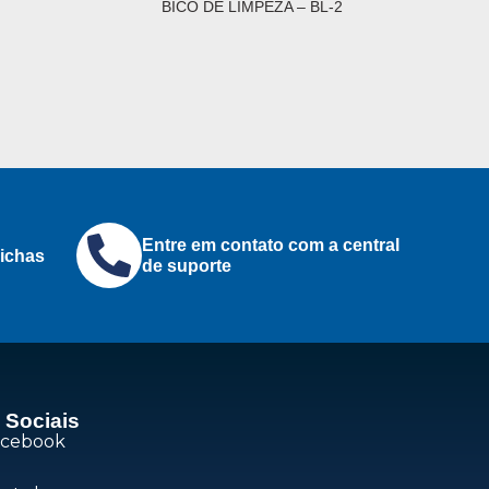
BICO DE LIMPEZA – BL-2
Entre em contato com a central
ichas
de suporte
 Sociais
acebook