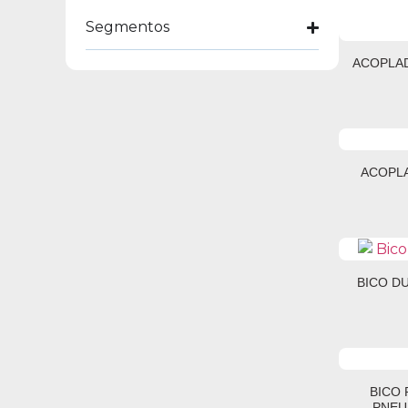
Segmentos
ACOPLAD
ACOPLA
BICO D
BICO 
PNEU