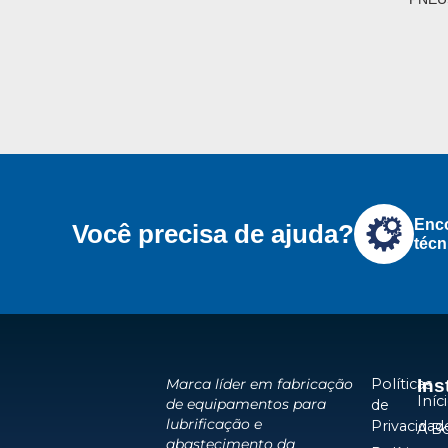
Enco
Você precisa de ajuda?
técn
Políticas
Ins
Marca líder em fabricação
Iníc
de equipamentos para
de
lubrificação e
Privacidad
A B
abastecimento da