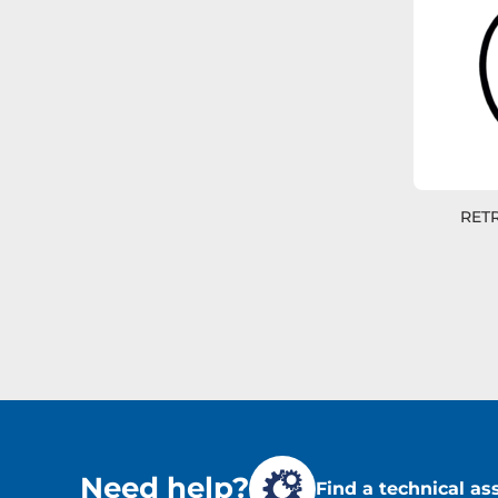
RET
Need help?
Find a technical as