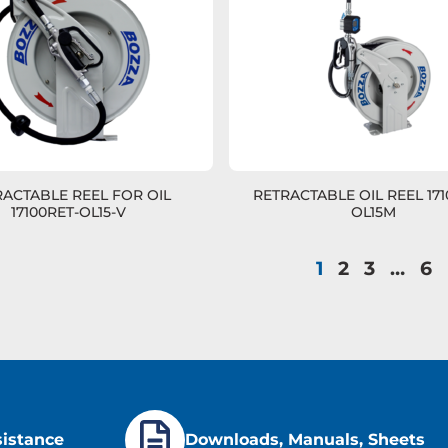
RACTABLE REEL FOR OIL
RETRACTABLE OIL REEL 171
17100RET-OL15-V
OL15M
1
2
3
…
6
sistance
Downloads, Manuals, Sheets