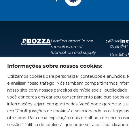
Ins
Privacy
Leading brand in the
Boz
manufacture of
Policies
lubrication and supply
Inst
Cookies
equipment in South
Policies
Boz
America.
Informações sobre nossos cookies:
Serv
Bec
Utilizamos cookies para personalizar conteúdos e anúncios, f
Rep
e analisar nosso tráfego. Nós também compartilhamos infor
Wor
nosso site com nossos parceiros de mídia social, publicidade e
você concorda em dar seu consentimento para que todos os
informações sejam compartilhadas. Você pode gerenciar a ut
em "Configurações de cookies" e selecionando as categoria
utilizados. Para uma explicação mais detalhada de como usa
sessão “Política de cookies”, que pode ser acessada clicando 
Images for illustra