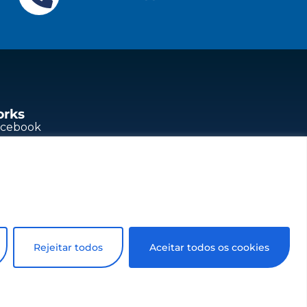
orks
acebook
outube
nkedIn
stagram
Rejeitar todos
Aceitar todos os cookies
r notice. All rights