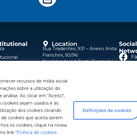
titutional
Location
Social
za
Rua Tiradentes, 931 – Anexo Anita
Netw
Franchini, 50/96
F
itucional
Neighborhood: Santa Terezinha
za Authorized
São Bernardo do Campo – SP
Y
ice Centers
CEP: 09780-001
ome a
ornecer recursos de mídia social
Contact Us
Li
resentative
mações sobre a utilização do
(11) 2179-9966
k With Us
 análise. Ao clicar em "Aceito",
Customer Service: 0800 019 5050
In
 cookies sejam usados e as
ilização dos cookies clicando
Definições de cookies
s de cookies que aceita serem
mos os cookies, clique na nossa
no link “
Política de cookies
tive purposes only. Information subject to change without prio