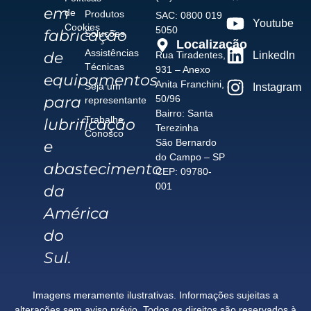
em
de
Produtos
SAC: 0800 019
Youtube
Cookies
5050
fabricação
Soluções
Localização
Assistências
de
Rua Tiradentes,
LinkedIn
Técnicas
931 – Anexo
equipamentos
Anita Franchini,
Seja um
Instagram
para
50/96
representante
Bairro: Santa
Trabalhe
lubrificação
Terezinha
Conosco
São Bernardo
e
do Campo – SP
abastecimento
CEP: 09780-
001
da
América
do
Sul.
Imagens meramente ilustrativas. Informações sujeitas a
alterações sem aviso prévio. Todos os direitos são reservados à