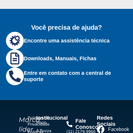
Você precisa de ajuda?
Encontre uma assistência técnica
Downloads, Manuais, Fichas
Entre em contato com a central de
suporte
Institucional
Redes
Políticas de
Marca
Fale
Início
Sociais
Privacidade
Conosco
líder
Facebook
A Bozza
(11) 2179-9966
Políticas