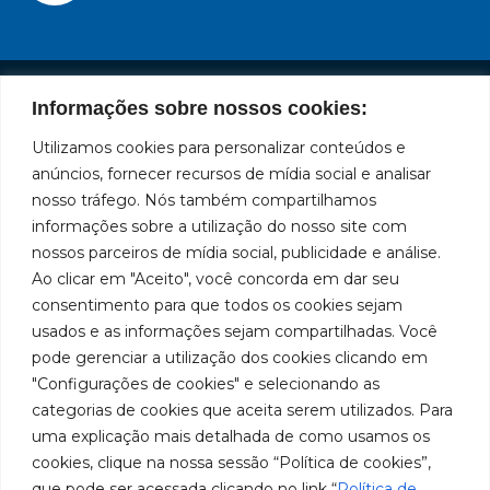
Informações sobre nossos cookies:
Institutional
Location
Social
Privacy
Leading
Bozza
Rua
Utilizamos cookies para personalizar conteúdos e
Networks
brand
Policies
Tiradentes,
Facebook
in
Institucional
anúncios, fornecer recursos de mídia social e analisar
Cookies
931 – Anexo
the
nosso tráfego. Nós também compartilhamos
Policies
Bozza
Anita
manufacture
Youtube
Authorized
informações sobre a utilização do nosso site com
Franchini,
of
Service
nossos parceiros de mídia social, publicidade e análise.
50/96
lubrication
LinkedIn
Centers
Ao clicar em "Aceito", você concorda em dar seu
and
Neighborhood:
Become a
supply
Santa
consentimento para que todos os cookies sejam
Instagram
Representative
equipment
Terezinha
usados e as informações sejam compartilhadas. Você
in
São Bernardo
Work With Us
pode gerenciar a utilização dos cookies clicando em
South
do Campo –
"Configurações de cookies" e selecionando as
America.
SP
categorias de cookies que aceita serem utilizados. Para
CEP: 09780-
uma explicação mais detalhada de como usamos os
001
cookies, clique na nossa sessão “Política de cookies”,
Contact
que pode ser acessada clicando no link “
Política de