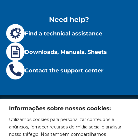
Need help?
Find a technical assistance
Downloads, Manuals, Sheets
Contact the support center
Informações sobre nossos cookies:
Institutional
Location
Social
Privacy
Leading
Bozza
Rua
Utilizamos cookies para personalizar conteúdos e
Networks
brand
Policies
Tiradentes,
Facebook
in
Institucional
anúncios, fornecer recursos de mídia social e analisar
Cookies
931 – Anexo
the
nosso tráfego. Nós também compartilhamos
Policies
Bozza
Anita