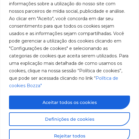
manufacture
Youtube
Authorized
informações sobre a utilização do nosso site com
Franchini,
of
Service
nossos parceiros de mídia social, publicidade e análise.
50/96
lubrication
LinkedIn
Centers
Ao clicar em "Aceito", você concorda em dar seu
and
Neighborhood:
Become a
supply
Santa
consentimento para que todos os cookies sejam
Instagram
Representative
equipment
Terezinha
usados e as informações sejam compartilhadas. Você
in
São Bernardo
Work With Us
pode gerenciar a utilização dos cookies clicando em
South
do Campo –
"Configurações de cookies" e selecionando as
America.
SP
categorias de cookies que aceita serem utilizados. Para
CEP: 09780-
uma explicação mais detalhada de como usamos os
001
cookies, clique na nossa sessão “Política de cookies”,
Contact
que pode ser acessada clicando no link “
Política de
Us
(11) 2179-9966
cookies Bozza"
Customer
Service: 0800
Aceitar todos os cookies
019 5050
Images for illustrative purposes only. Information
Definições de cookies
subject to change without prior notice. All rights
reserved to José Murilia Bozza Comércio e Indústria
Rejeitar todos
Ltda.