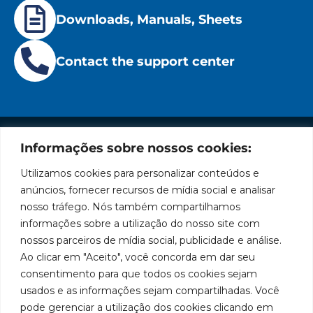
Downloads, Manuals, Sheets
Contact the support center
Informações sobre nossos cookies:
Institutional
Location
Social
Privacy
Leading
Bozza
Rua
Networks
Utilizamos cookies para personalizar conteúdos e
brand
Policies
Tiradentes,
Facebook
in
Institucional
anúncios, fornecer recursos de mídia social e analisar
Cookies
931 – Anexo
the
nosso tráfego. Nós também compartilhamos
Policies
Bozza
Anita
manufacture
Youtube
Authorized
informações sobre a utilização do nosso site com
Franchini,
of
Service
nossos parceiros de mídia social, publicidade e análise.
50/96
lubrication
LinkedIn
Centers
Ao clicar em "Aceito", você concorda em dar seu
and
Neighborhood:
Become a
supply
Santa
consentimento para que todos os cookies sejam
Instagram
Representative
equipment
Terezinha
usados e as informações sejam compartilhadas. Você
in
São Bernardo
Work With Us
pode gerenciar a utilização dos cookies clicando em
South