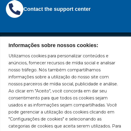
Contact the support center
Informações sobre nossos cookies:
Institutional
Location
Social
Privacy
Leading
Bozza
Rua
Utilizamos cookies para personalizar conteúdos e
Networks
brand
Policies
Tiradentes,
Facebook
in
Institucional
anúncios, fornecer recursos de mídia social e analisar
Cookies
931 – Anexo
the
nosso tráfego. Nós também compartilhamos
Policies
Bozza
Anita
manufacture
Youtube
Authorized
informações sobre a utilização do nosso site com
Franchini,
of
Service
nossos parceiros de mídia social, publicidade e análise.
50/96
lubrication
LinkedIn
Centers
Ao clicar em "Aceito", você concorda em dar seu
and
Neighborhood:
Become a
supply
Santa
consentimento para que todos os cookies sejam
Instagram
Representative
equipment
Terezinha
usados e as informações sejam compartilhadas. Você
in
São Bernardo
Work With Us
pode gerenciar a utilização dos cookies clicando em
South
do Campo –
"Configurações de cookies" e selecionando as
America.
SP
categorias de cookies que aceita serem utilizados. Para
CEP: 09780-