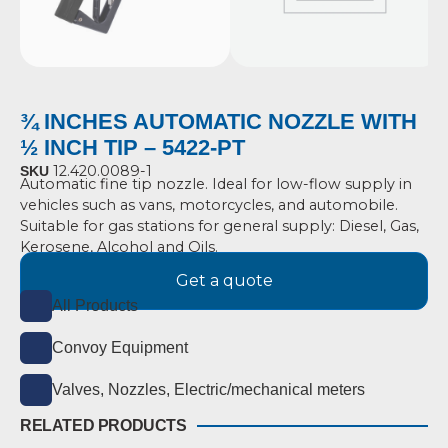
¾ INCHES AUTOMATIC NOZZLE WITH
½ INCH TIP – 5422-PT
12.420.0089-1
SKU
Automatic fine tip nozzle. Ideal for low-flow supply in
vehicles such as vans, motorcycles, and automobile.
Suitable for gas stations for general supply:
Diesel, Gas,
Kerosene, Alcohol and Oils.
Get a quote
All Products
Convoy Equipment
Valves, Nozzles, Electric/mechanical meters
RELATED PRODUCTS