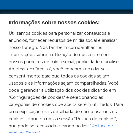
Informações sobre nossos cookies:
Institutional
Location
Social
Privacy
Leading
Bozza
Rua
Utilizamos cookies para personalizar conteúdos e
Networks
brand
Policies
Tiradentes,
Facebook
in
Institucional
anúncios, fornecer recursos de mídia social e analisar
Cookies
931 – Anexo
the
nosso tráfego. Nós também compartilhamos
Policies
Bozza
Anita
manufacture
Youtube
Authorized
informações sobre a utilização do nosso site com
Franchini,
of
Service
nossos parceiros de mídia social, publicidade e análise.
50/96
lubrication
LinkedIn
Centers
Ao clicar em "Aceito", você concorda em dar seu
and
Neighborhood:
Become a
supply
Santa
consentimento para que todos os cookies sejam
Instagram
Representative
equipment
Terezinha
usados e as informações sejam compartilhadas. Você
in
São Bernardo
Work With Us
pode gerenciar a utilização dos cookies clicando em
South
do Campo –
"Configurações de cookies" e selecionando as
America.
SP
categorias de cookies que aceita serem utilizados. Para
CEP: 09780-
uma explicação mais detalhada de como usamos os
001
cookies, clique na nossa sessão “Política de cookies”,
Contact
que pode ser acessada clicando no link “
Política de
Us
(11) 2179-9966
cookies Bozza"