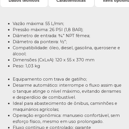
Dados técnicos
Características
Itens opcion
Vazão máxima: 55 L/min;
Pressão máxima: 26 PSI (1,8 BAR);
Diâmetro de entrada: ¾” NPT fêmea;
Diâmetro da ponteira: ½”;
Compatibilidade: óleo, diesel, gasolina, querosene e
álcool;
Dimensões (CxLxA): 120 x 55 x 370 mm
Peso: 1,03 kg
Equipamento com trava de gatilho;
Desarme automático: interrompe o fluxo assim que
o tanque atinge o nível máximo, evitando derrames
e desperdício de combustível.
Ideal para abastecimento de ônibus, caminhões e
maquinários agrícolas;
Operação ergonômica: manuseio confortável, sem
esforço físico, mesmo em uso prolongado.
Fluxo contínuo e controlado: garante