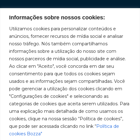
Informações sobre nossos cookies:
Institucional
Redes
Políticas
Marca
Fale
Início
Sociais
de
Conosco
Utilizamos cookies para personalizar conteúdos e
líder
Facebook
Privacidade
A Bozza
(11) 2179-9966
anúncios, fornecer recursos de mídia social e analisar
em
Políticas
Produtos
SAC: 0800
nosso tráfego. Nós também compartilhamos
Youtube
de
019 5050
fabricação
Soluções
informações sobre a utilização do nosso site com
Cookies
Localização
Assistências
nossos parceiros de mídia social, publicidade e análise.
de
Rua
LinkedIn
Técnicas
Tiradentes,
Ao clicar em "Aceito", você concorda em dar seu
equipamentos
931 – Anexo
Seja um
Instagram
consentimento para que todos os cookies sejam
Anita
para
representante
usados e as informações sejam compartilhadas. Você
Franchini,
Trabalhe
pode gerenciar a utilização dos cookies clicando em
lubrificação
50/96
Conosco
"Configurações de cookies" e selecionando as
Bairro: Santa
e
categorias de cookies que aceita serem utilizados. Para
Terezinha
abastecimento
uma explicação mais detalhada de como usamos os
São Bernardo
do Campo –
cookies, clique na nossa sessão “Política de cookies”,
da
SP
que pode ser acessada clicando no link “
Política de
América
CEP: 09780-
cookies Bozza"
001