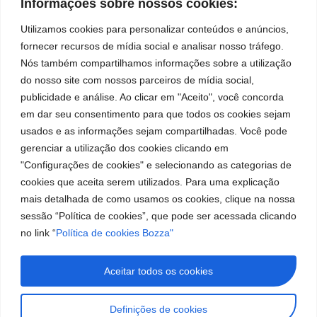
Informações sobre nossos cookies:
Utilizamos cookies para personalizar conteúdos e anúncios,
Institutional
Location
Social
Leading
Privacy
fornecer recursos de mídia social e analisar nosso tráfego.
Bozza
Rua Tiradentes,
Networks
brand
Policies
Nós também compartilhamos informações sobre a utilização
931 – Anexo
Facebook
in
Institucional
Cookies
do nosso site com nossos parceiros de mídia social,
Anita Franchini,
the
Policies
Bozza
50/96
publicidade e análise. Ao clicar em "Aceito", você concorda
manufacture
Youtube
Authorized
Neighborhood:
of
em dar seu consentimento para que todos os cookies sejam
Service Centers
lubrication
Santa
usados e as informações sejam compartilhadas. Você pode
LinkedIn
Become a
and
Terezinha
gerenciar a utilização dos cookies clicando em
Representative
supply
São Bernardo
"Configurações de cookies" e selecionando as categorias de
Instagram
equipment
do Campo – SP
Work With Us
cookies que aceita serem utilizados. Para uma explicação
in
CEP: 09780-
South
mais detalhada de como usamos os cookies, clique na nossa
001
America.
sessão “Política de cookies”, que pode ser acessada clicando
Contact
no link “
Política de cookies Bozza"
Us
(11) 2179-9966
Customer
Aceitar todos os cookies
Service: 0800
019 5050
Definições de cookies