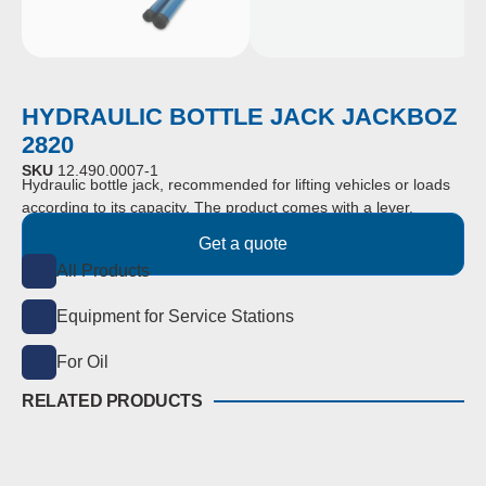
HYDRAULIC BOTTLE JACK JACKBOZ
2820
SKU
12.490.0007-1
Hydraulic bottle jack, recommended for lifting vehicles or loads
according to its capacity.
The product comes with a lever.
Get a quote
All Products
Equipment for Service Stations
For Oil
RELATED PRODUCTS