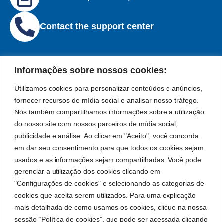
Contact the support center
Informações sobre nossos cookies:
Utilizamos cookies para personalizar conteúdos e anúncios,
Institutional
Location
Social
Leading
Privacy
fornecer recursos de mídia social e analisar nosso tráfego.
Bozza
Rua Tiradentes,
Networks
brand
Policies
Nós também compartilhamos informações sobre a utilização
931 – Anexo
Facebook
in
Institucional
Cookies
do nosso site com nossos parceiros de mídia social,
Anita Franchini,
the
Policies
Bozza
50/96
publicidade e análise. Ao clicar em "Aceito", você concorda
manufacture
Youtube
Authorized
Neighborhood:
of
em dar seu consentimento para que todos os cookies sejam
Service Centers
lubrication
Santa
usados e as informações sejam compartilhadas. Você pode
LinkedIn
Become a
and
Terezinha
gerenciar a utilização dos cookies clicando em
Representative
supply
São Bernardo
"Configurações de cookies" e selecionando as categorias de
Instagram
equipment
do Campo – SP
Work With Us
cookies que aceita serem utilizados. Para uma explicação
in
CEP: 09780-
South
mais detalhada de como usamos os cookies, clique na nossa
001
America.
sessão “Política de cookies”, que pode ser acessada clicando