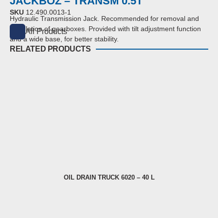
JACKBOZ – TRANSM 0.5T
SKU
12.490.0013-1
Hydraulic Transmission Jack. Recommended for removal and
installation of gearboxes. Provided with tilt adjustment function
All Products
and a wide base, for better stability.
RELATED PRODUCTS
OIL DRAIN TRUCK 6020 – 40 L