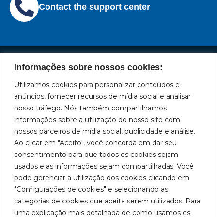
Contact the support center
Informações sobre nossos cookies:
Institutional
Location
Social
Privacy
Leading
Bozza
Rua
Utilizamos cookies para personalizar conteúdos e
Networks
brand
Policies
Tiradentes,
Facebook
in
Institucional
anúncios, fornecer recursos de mídia social e analisar
Cookies
931 – Anexo
the
nosso tráfego. Nós também compartilhamos
Policies
Bozza
Anita
manufacture
Youtube
Authorized
informações sobre a utilização do nosso site com
Franchini,
of
Service
nossos parceiros de mídia social, publicidade e análise.
50/96
lubrication
LinkedIn
Centers
Ao clicar em "Aceito", você concorda em dar seu
and
Neighborhood:
Become a
supply
Santa
consentimento para que todos os cookies sejam
Instagram
Representative
equipment
Terezinha
usados e as informações sejam compartilhadas. Você
in
São Bernardo
Work With Us
pode gerenciar a utilização dos cookies clicando em
South
do Campo –
"Configurações de cookies" e selecionando as
America.
SP
categorias de cookies que aceita serem utilizados. Para
CEP: 09780-
uma explicação mais detalhada de como usamos os
001