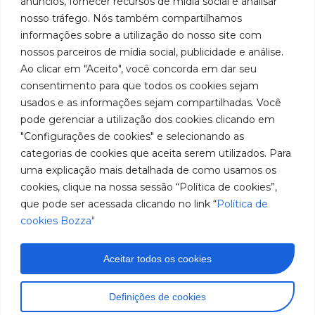
anúncios, fornecer recursos de mídia social e analisar
nosso tráfego. Nós também compartilhamos
informações sobre a utilização do nosso site com
Institucional
Ubicación
Redes
Políticas
Marca
nossos parceiros de mídia social, publicidade e análise.
Bozza
Rua
sociales
líder
de
Ao clicar em "Aceito", você concorda em dar seu
Tiradentes,
Facebook
en
privacidad
Institucional
931 – Anexo
consentimento para que todos os cookies sejam
la
Políticas
Centros de
Anita
fabricación
usados e as informações sejam compartilhadas. Você
Youtube
de
Servicio
Franchini,
de
pode gerenciar a utilização dos cookies clicando em
cookies
Autorizados
50/96
equipos
LinkedIn
Bozza
"Configurações de cookies" e selecionando as
para
Bairro: Santa
categorias de cookies que aceita serem utilizados. Para
Sea un
lubricación
Terezinha
Instagram
Representante
uma explicação mais detalhada de como usamos os
y
São Bernardo
abastecimiento
cookies, clique na nossa sessão “Política de cookies”,
do Campo –
Trabaje con
de
SP
Nosotros
que pode ser acessada clicando no link “
Política de
América
CEP: 09780-
cookies Bozza"
del
001
Sur.
Hable
Aceitar todos os cookies
con
nosotros
(11) 2179-9966
Definições de cookies
SAC: 0800