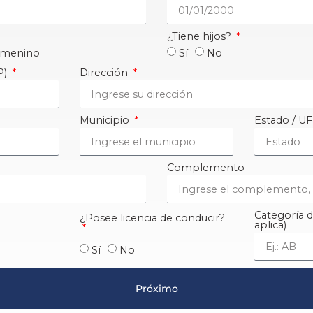
¿Tiene hijos?
menino
Sí
No
P)
Dirección
Municipio
Estado / U
Complemento
Categoría de
¿Posee licencia de conducir?
aplica)
Sí
No
Próximo