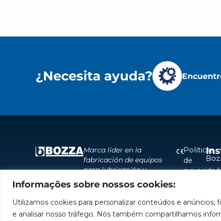
¿Necesita ayuda?
Encuentre
Ins
Políticas
Marca líder en la
Boz
fabricación de equipos
de
para lubricación y
privacidad
Inst
abastecimiento de
Informações sobre nossos cookies:
Políticas
Cent
América del Sur.
de
Aut
Utilizamos cookies para personalizar conteúdos e anúncios, f
cookies
Sea
e analisar nosso tráfego. Nós também compartilhamos infor