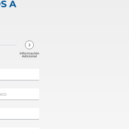
S A
2
Información
Adicional