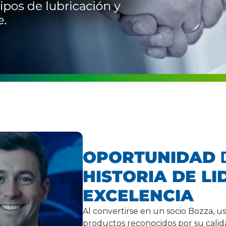
OPORTUNIDAD
D
HISTORIA DE L
EXCELENCIA
Al convertirse en un socio Bozza, u
productos reconocidos por su calid