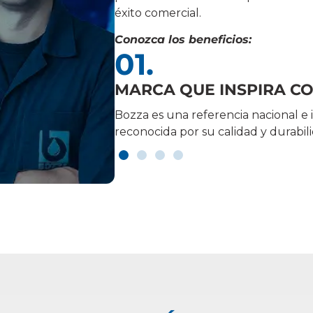
éxito comercial.
Conozca los beneficios:
02.
AMPLIO PORTAFOLIO D
endimiento,
Ofrezca soluciones completas para 
atendiendo las diversas demandas 