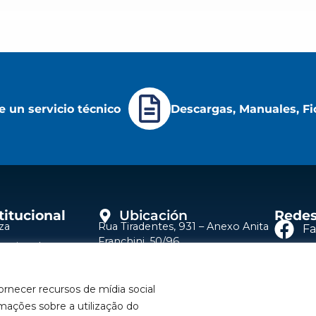
 un servicio técnico
Descargas, Manuales, Fi
titucional
Ubicación
Redes
za
Rua Tiradentes, 931 – Anexo Anita
F
Franchini, 50/96
itucional
Bairro: Santa Terezinha
Y
ros de Servicio
São Bernardo do Campo – SP
orizados Bozza
CEP: 09780-001
ornecer recursos de mídia social
Li
 un Representante
Hable con nosotros
mações sobre a utilização do