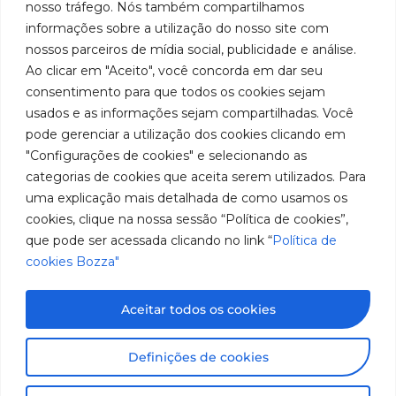
en
privacidad
Institucional
nosso tráfego. Nós também compartilhamos
931 – Anexo
la
Políticas
informações sobre a utilização do nosso site com
Centros de
Anita
fabricación
Youtube
de
Servicio
nossos parceiros de mídia social, publicidade e análise.
Franchini,
de
cookies
Autorizados
Ao clicar em "Aceito", você concorda em dar seu
50/96
equipos
LinkedIn
Bozza
para
Bairro: Santa
consentimento para que todos os cookies sejam
Sea un
lubricación
Terezinha
usados e as informações sejam compartilhadas. Você
Instagram
Representante
y
São Bernardo
pode gerenciar a utilização dos cookies clicando em
abastecimiento
do Campo –
Trabaje con
"Configurações de cookies" e selecionando as
de
SP
Nosotros
categorias de cookies que aceita serem utilizados. Para
América
CEP: 09780-
del
uma explicação mais detalhada de como usamos os
001
Sur.
cookies, clique na nossa sessão “Política de cookies”,
Hable
que pode ser acessada clicando no link “
Política de
con
cookies Bozza"
nosotros
(11) 2179-9966
SAC: 0800
Aceitar todos os cookies
019 5050
Imágenes meramente ilustrativas. Información sujeta a
Definições de cookies
cambios sin previo aviso. Todos los derechos
reservados a José Murilia Bozza Comércio e Indústria