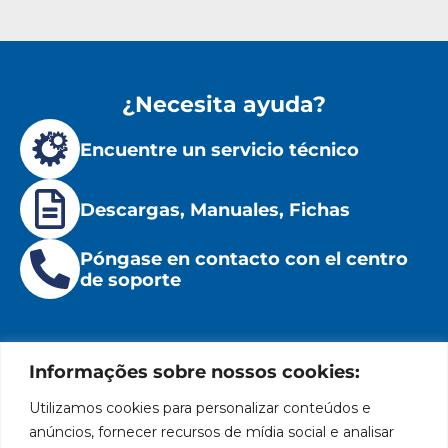
¿Necesita ayuda?
Encuentre un servicio técnico
Descargas, Manuales, Fichas
Póngase en contacto con el centro
de soporte
Informações sobre nossos cookies:
Utilizamos cookies para personalizar conteúdos e
Institucional
Ubicación
Redes
Políticas
Marca
Bozza
Rua
sociales
líder
de
anúncios, fornecer recursos de mídia social e analisar
Tiradentes,
Facebook