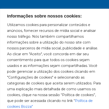
Informações sobre nossos cookies:
Institucional
Ubicación
Redes
Utilizamos cookies para personalizar conteúdos e
Políticas
Marca
Bozza
Rua
sociales
líder
de
anúncios, fornecer recursos de mídia social e analisar
Tiradentes,
Facebook
en
privacidad
Institucional
nosso tráfego. Nós também compartilhamos
931 – Anexo
la
Políticas
Centros de
informações sobre a utilização do nosso site com
Anita
fabricación
Youtube
de
Servicio
nossos parceiros de mídia social, publicidade e análise.
Franchini,
de
cookies
Autorizados
Ao clicar em "Aceito", você concorda em dar seu
50/96
equipos
LinkedIn
Bozza
para
Bairro: Santa
consentimento para que todos os cookies sejam
Sea un
lubricación
Terezinha
usados e as informações sejam compartilhadas. Você
Instagram
Representante
y
São Bernardo
pode gerenciar a utilização dos cookies clicando em
abastecimiento
do Campo –
Trabaje con
"Configurações de cookies" e selecionando as
de
SP
Nosotros
categorias de cookies que aceita serem utilizados. Para
América
CEP: 09780-
del
uma explicação mais detalhada de como usamos os
001
Sur.
cookies, clique na nossa sessão “Política de cookies”,
Hable
que pode ser acessada clicando no link “
Política de
con
cookies Bozza"
nosotros