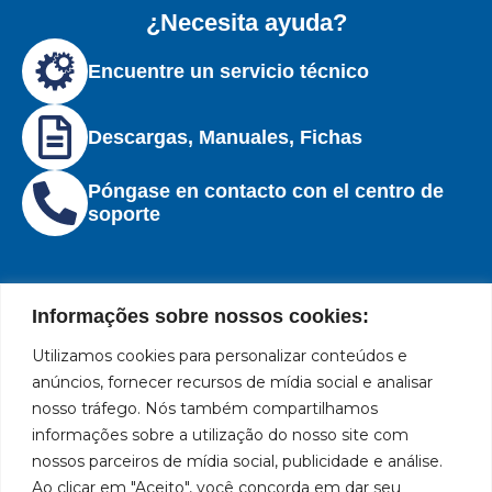
¿Necesita ayuda?
Encuentre un servicio técnico
Descargas, Manuales, Fichas
Póngase en contacto con el centro de
soporte
Informações sobre nossos cookies:
Utilizamos cookies para personalizar conteúdos e
Institucional
Ubicación
Redes
Políticas
Marca
Bozza
Rua
sociales
líder
de
anúncios, fornecer recursos de mídia social e analisar
Tiradentes,
Facebook
en
privacidad
Institucional
nosso tráfego. Nós também compartilhamos
931 – Anexo
la
Políticas
informações sobre a utilização do nosso site com
Centros de
Anita
fabricación
Youtube
de
Servicio
nossos parceiros de mídia social, publicidade e análise.
Franchini,
de
cookies
Autorizados
Ao clicar em "Aceito", você concorda em dar seu
50/96
equipos