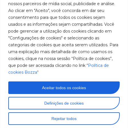
Youtube
de
Servicio
nossos parceiros de mídia social, publicidade e análise.
Franchini,
de
cookies
Autorizados
Ao clicar em "Aceito", você concorda em dar seu
50/96
equipos
LinkedIn
Bozza
para
Bairro: Santa
consentimento para que todos os cookies sejam
Sea un
lubricación
Terezinha
usados e as informações sejam compartilhadas. Você
Instagram
Representante
y
São Bernardo
pode gerenciar a utilização dos cookies clicando em
abastecimiento
do Campo –
Trabaje con
"Configurações de cookies" e selecionando as
de
SP
Nosotros
categorias de cookies que aceita serem utilizados. Para
América
CEP: 09780-
del
uma explicação mais detalhada de como usamos os
001
Sur.
cookies, clique na nossa sessão “Política de cookies”,
Hable
que pode ser acessada clicando no link “
Política de
con
cookies Bozza"
nosotros
(11) 2179-9966
SAC: 0800
Aceitar todos os cookies
019 5050
Imágenes meramente ilustrativas. Información sujeta a
Definições de cookies
cambios sin previo aviso. Todos los derechos
reservados a José Murilia Bozza Comércio e Indústria
Rejeitar todos
Ltda.