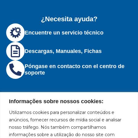
¿Necesita ayuda?
Encuentre un servicio técnico
Descargas, Manuales, Fichas
Póngase en contacto con el centro de
soporte
Informações sobre nossos cookies:
Utilizamos cookies para personalizar conteúdos e
Institucional
Ubicación
Redes
Políticas
Marca
Bozza
Rua
sociales
líder
de
anúncios, fornecer recursos de mídia social e analisar
Tiradentes,
Facebook
en
privacidad
Institucional
nosso tráfego. Nós também compartilhamos
931 – Anexo
la
Políticas
informações sobre a utilização do nosso site com
Centros de
Anita
fabricación