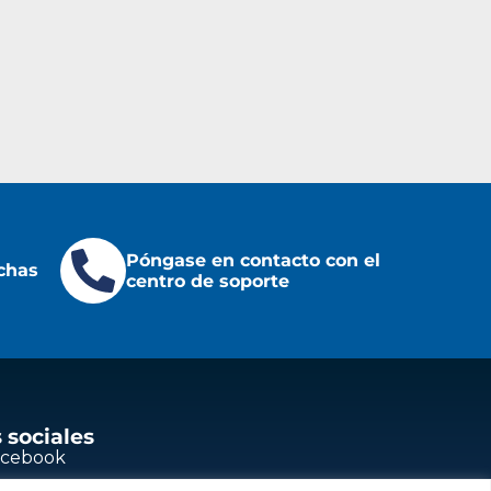
Póngase en contacto con el
chas
centro de soporte
 sociales
acebook