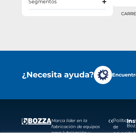
Segmentos
CARRE
¿Necesita ayuda?
Encuentre
Ins
Políticas
Marca líder en la
Boz
fabricación de equipos
de
para lubricación y
privacidad
Inst