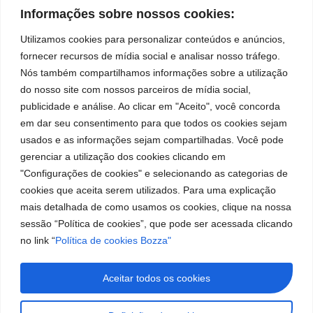
Informações sobre nossos cookies:
Utilizamos cookies para personalizar conteúdos e anúncios,
fornecer recursos de mídia social e analisar nosso tráfego.
Institucional
Ubicación
Redes
Marca
Políticas
Nós também compartilhamos informações sobre a utilização
Bozza
Rua Tiradentes,
sociales
líder
de
do nosso site com nossos parceiros de mídia social,
931 – Anexo
Facebook
en
privacidad
Institucional
Anita Franchini,
publicidade e análise. Ao clicar em "Aceito", você concorda
la
Políticas
Centros de
50/96
fabricación
em dar seu consentimento para que todos os cookies sejam
Youtube
de
Servicio
Bairro: Santa
de
usados e as informações sejam compartilhadas. Você pode
cookies
Autorizados
equipos
Terezinha
LinkedIn
gerenciar a utilização dos cookies clicando em
Bozza
para
São Bernardo
"Configurações de cookies" e selecionando as categorias de
Sea un
lubricación
do Campo – SP
Instagram
cookies que aceita serem utilizados. Para uma explicação
Representante
y
CEP: 09780-
abastecimiento
mais detalhada de como usamos os cookies, clique na nossa
001
Trabaje con
de
sessão “Política de cookies”, que pode ser acessada clicando
Nosotros
Hable
América
no link “
Política de cookies Bozza"
con
del
nosotros
Sur.
(11) 2179-9966
Aceitar todos os cookies
SAC: 0800 019
5050