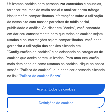
Utilizamos cookies para personalizar conteúdos e anúncios,
fornecer recursos de mídia social e analisar nosso tráfego.
Institucional
Ubicación
Redes
Marca
Políticas
Nós também compartilhamos informações sobre a utilização
Bozza
Rua Tiradentes,
sociales
líder
de
do nosso site com nossos parceiros de mídia social,
931 – Anexo
Facebook
en
privacidad
Institucional
Anita Franchini,
publicidade e análise. Ao clicar em "Aceito", você concorda
la
Políticas
Centros de
50/96
fabricación
em dar seu consentimento para que todos os cookies sejam
Youtube
de
Servicio
Bairro: Santa
de
usados e as informações sejam compartilhadas. Você pode
cookies
Autorizados
equipos
Terezinha
LinkedIn
gerenciar a utilização dos cookies clicando em
Bozza
para
São Bernardo
"Configurações de cookies" e selecionando as categorias de
Sea un
lubricación
do Campo – SP
Instagram
cookies que aceita serem utilizados. Para uma explicação
Representante
y
CEP: 09780-
abastecimiento
mais detalhada de como usamos os cookies, clique na nossa
001
Trabaje con
de
sessão “Política de cookies”, que pode ser acessada clicando
Nosotros
Hable
América
no link “
Política de cookies Bozza"
con
del
nosotros
Sur.
(11) 2179-9966
Aceitar todos os cookies
SAC: 0800 019
5050
Definições de cookies
Imágenes meramente ilustrativas. Información sujeta a cambios