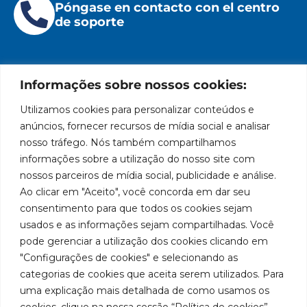
Póngase en contacto con el centro
de soporte
Informações sobre nossos cookies:
Utilizamos cookies para personalizar conteúdos e
Institucional
Ubicación
Redes
Políticas
Marca
Bozza
Rua
sociales
líder
de
anúncios, fornecer recursos de mídia social e analisar
Tiradentes,
Facebook
en
privacidad
Institucional
nosso tráfego. Nós também compartilhamos
931 – Anexo
la
Políticas
informações sobre a utilização do nosso site com
Centros de
Anita
fabricación
Youtube
de
Servicio
nossos parceiros de mídia social, publicidade e análise.
Franchini,
de
cookies
Autorizados
Ao clicar em "Aceito", você concorda em dar seu
50/96
equipos
LinkedIn
Bozza
para
Bairro: Santa
consentimento para que todos os cookies sejam
Sea un
lubricación
Terezinha
usados e as informações sejam compartilhadas. Você
Instagram
Representante
y
São Bernardo
pode gerenciar a utilização dos cookies clicando em
abastecimiento
do Campo –
Trabaje con
"Configurações de cookies" e selecionando as
de
SP
Nosotros
categorias de cookies que aceita serem utilizados. Para
América
CEP: 09780-
del
uma explicação mais detalhada de como usamos os
001
Sur.
cookies, clique na nossa sessão “Política de cookies”,