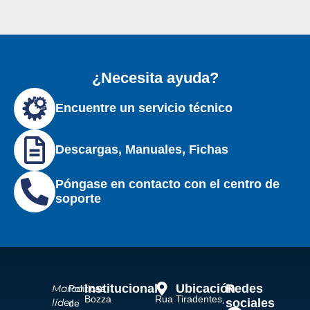
¿Necesita ayuda?
Encuentre un servicio técnico
Descargas, Manuales, Fichas
Póngase en contacto con el centro de
soporte
Institucional
Ubicación
Redes
Marca
Políticas
Bozza
Rua Tiradentes,
sociales
líder
de