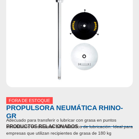
FORA DE ESTOQUE
PROPULSORA NEUMÁTICA RHINO-
GR
Adecuado para transferir o lubricar con grasa en puntos
PRODUCTOS RELACIONADOS
simultáneos en sistemas centralizados de lubricación.
Ideal para
empresas que utilizan recipientes de grasa de 180 kg