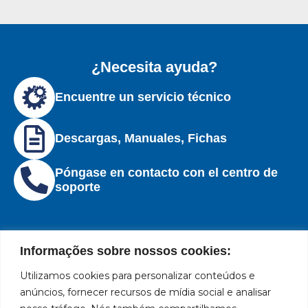
¿Necesita ayuda?
Encuentre un servicio técnico
Descargas, Manuales, Fichas
Póngase en contacto con el centro de
soporte
Informações sobre nossos cookies:
Utilizamos cookies para personalizar conteúdos e
Institucional
Ubicación
Redes
Políticas
Marca
Bozza
Rua
sociales
líder
de
anúncios, fornecer recursos de mídia social e analisar
Tiradentes,
Facebook
en
privacidad
Institucional