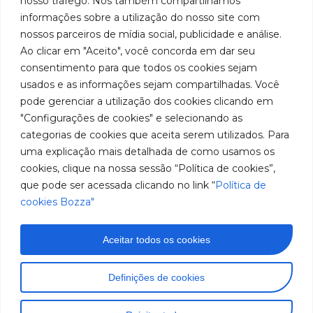
nosso tráfego. Nós também compartilhamos
931 – Anexo
la
Políticas
informações sobre a utilização do nosso site com
Centros de
Anita
fabricación
Youtube
de
Servicio
nossos parceiros de mídia social, publicidade e análise.
Franchini,
de
cookies
Autorizados
Ao clicar em "Aceito", você concorda em dar seu
50/96
equipos
LinkedIn
Bozza
para
Bairro: Santa
consentimento para que todos os cookies sejam
Sea un
lubricación
Terezinha
usados e as informações sejam compartilhadas. Você
Instagram
Representante
y
São Bernardo
pode gerenciar a utilização dos cookies clicando em
abastecimiento
do Campo –
Trabaje con
"Configurações de cookies" e selecionando as
de
SP
Nosotros
categorias de cookies que aceita serem utilizados. Para
América
CEP: 09780-
del
uma explicação mais detalhada de como usamos os
001
Sur.
cookies, clique na nossa sessão “Política de cookies”,
Hable
que pode ser acessada clicando no link “
Política de
con
cookies Bozza"
nosotros
(11) 2179-9966
SAC: 0800
Aceitar todos os cookies
019 5050
Imágenes meramente ilustrativas. Información sujeta a
Definições de cookies
cambios sin previo aviso. Todos los derechos
reservados a José Murilia Bozza Comércio e Indústria