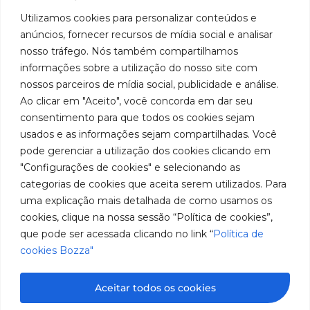
Utilizamos cookies para personalizar conteúdos e
Institucional
Ubicación
Redes
Políticas
Marca
Bozza
Rua
sociales
líder
de
anúncios, fornecer recursos de mídia social e analisar
Tiradentes,
Facebook
en
privacidad
Institucional
nosso tráfego. Nós também compartilhamos
931 – Anexo
la
Políticas
informações sobre a utilização do nosso site com
Centros de
Anita
fabricación
Youtube
de
Servicio
nossos parceiros de mídia social, publicidade e análise.
Franchini,
de
cookies
Autorizados
Ao clicar em "Aceito", você concorda em dar seu
50/96
equipos
LinkedIn
Bozza
para
Bairro: Santa
consentimento para que todos os cookies sejam
Sea un
lubricación
Terezinha
usados e as informações sejam compartilhadas. Você
Instagram
Representante
y
São Bernardo
pode gerenciar a utilização dos cookies clicando em
abastecimiento
do Campo –
Trabaje con
"Configurações de cookies" e selecionando as
de
SP
Nosotros
categorias de cookies que aceita serem utilizados. Para
América
CEP: 09780-
del
uma explicação mais detalhada de como usamos os
001
Sur.
cookies, clique na nossa sessão “Política de cookies”,
Hable
que pode ser acessada clicando no link “
Política de
con
cookies Bozza"
nosotros
(11) 2179-9966
SAC: 0800
Aceitar todos os cookies
019 5050