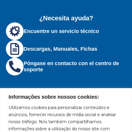
¿Necesita ayuda?
Encuentre un servicio técnico
Descargas, Manuales, Fichas
Póngase en contacto con el centro de
soporte
Informações sobre nossos cookies:
Utilizamos cookies para personalizar conteúdos e
Institucional
Ubicación
Redes
Políticas
Marca
Bozza
Rua
sociales
líder
de
anúncios, fornecer recursos de mídia social e analisar
Tiradentes,
Facebook
en
privacidad
Institucional
nosso tráfego. Nós também compartilhamos
931 – Anexo
la
Políticas
informações sobre a utilização do nosso site com
Centros de
Anita
fabricación