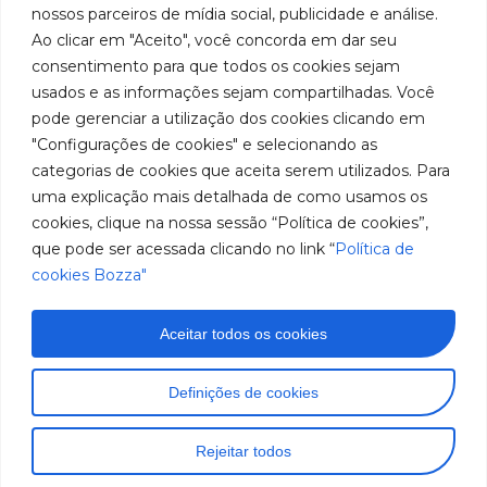
Youtube
de
Servicio
nossos parceiros de mídia social, publicidade e análise.
Franchini,
de
cookies
Autorizados
Ao clicar em "Aceito", você concorda em dar seu
50/96
equipos
LinkedIn
Bozza
para
Bairro: Santa
consentimento para que todos os cookies sejam
Sea un
lubricación
Terezinha
usados e as informações sejam compartilhadas. Você
Instagram
Representante
y
São Bernardo
pode gerenciar a utilização dos cookies clicando em
abastecimiento
do Campo –
Trabaje con
"Configurações de cookies" e selecionando as
de
SP
Nosotros
categorias de cookies que aceita serem utilizados. Para
América
CEP: 09780-
del
uma explicação mais detalhada de como usamos os
001
Sur.
cookies, clique na nossa sessão “Política de cookies”,
Hable
que pode ser acessada clicando no link “
Política de
con
cookies Bozza"
nosotros
(11) 2179-9966
SAC: 0800
Aceitar todos os cookies
019 5050
Imágenes meramente ilustrativas. Información sujeta a
Definições de cookies
cambios sin previo aviso. Todos los derechos
reservados a José Murilia Bozza Comércio e Indústria
Rejeitar todos
Ltda.