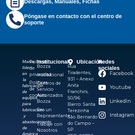
Descargas, Manuales, Fichas
Póngase en contacto con el centro de
soporte
Institucional
Ubicación
Redes
Políticas
Marca
Bozza
Rua
sociales
líder
de
Tiradentes,
Facebook
en
privacidad
Institucional
931 – Anexo
la
Políticas
Centros de
Anita
fabricación
Youtube
de
Servicio
Franchini,
de
cookies
Autorizados
50/96
equipos
LinkedIn
Bozza
para
Bairro: Santa
Sea un
lubricación
Terezinha
Instagram
Representante
y
São Bernardo
abastecimiento
do Campo –
Trabaje con
de
SP
Nosotros
América