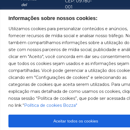
CEP: 09780-
del
001
Sur.
Hable
Informações sobre nossos cookies:
con
nosotros
Utilizamos cookies para personalizar conteúdos e anúncios,
(11) 2179-9966
fornecer recursos de mídia social e analisar nosso tráfego. N
SAC: 0800
também compartilhamos informações sobre a utilização do
019 5050
site com nossos parceiros de mídia social, publicidade e anál
clicar em "Aceito", você concorda em dar seu consentiment
Imágenes meramente ilustrativas. Información sujeta a
que todos os cookies sejam usados e as informações sejam
cambios sin previo aviso. Todos los derechos
reservados a José Murilia Bozza Comércio e Indústria
compartilhadas. Você pode gerenciar a utilização dos cookie
Ltda.
clicando em "Configurações de cookies" e selecionando as
categorias de cookies que aceita serem utilizados. Para um
explicação mais detalhada de como usamos os cookies, cliq
nossa sessão “Política de cookies”, que pode ser acessada c
no link “
Política de cookies Bozza"
Aceitar todos os cookies