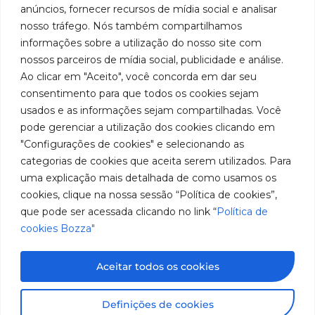
Bozza
Rua
sociales
líder
de
anúncios, fornecer recursos de mídia social e analisar
Tiradentes,
Facebook
en
privacidad
Institucional
nosso tráfego. Nós também compartilhamos
931 – Anexo
la
Políticas
informações sobre a utilização do nosso site com
Centros de
Anita
fabricación
Youtube
de
Servicio
nossos parceiros de mídia social, publicidade e análise.
Franchini,
de
cookies
Autorizados
Ao clicar em "Aceito", você concorda em dar seu
50/96
equipos
LinkedIn
Bozza
para
Bairro: Santa
consentimento para que todos os cookies sejam
Sea un
lubricación
Terezinha
usados e as informações sejam compartilhadas. Você
Instagram
Representante
y
São Bernardo
pode gerenciar a utilização dos cookies clicando em
abastecimiento
do Campo –
Trabaje con
"Configurações de cookies" e selecionando as
de
SP
Nosotros
categorias de cookies que aceita serem utilizados. Para
América
CEP: 09780-
del
uma explicação mais detalhada de como usamos os
001
Sur.
cookies, clique na nossa sessão “Política de cookies”,
Hable
que pode ser acessada clicando no link “
Política de
con
cookies Bozza"
nosotros
(11) 2179-9966
SAC: 0800
Aceitar todos os cookies
019 5050
Imágenes meramente ilustrativas. Información sujeta a
Definições de cookies