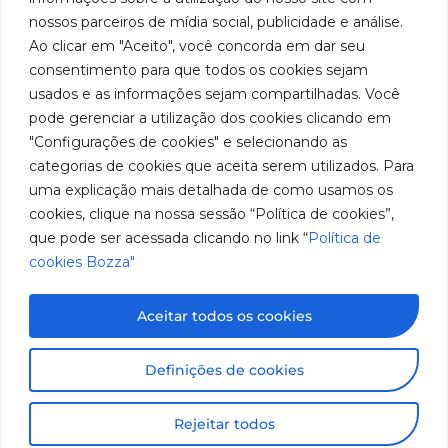
Anita
fabricación
Youtube
de
Servicio
nossos parceiros de mídia social, publicidade e análise.
Franchini,
de
cookies
Autorizados
Ao clicar em "Aceito", você concorda em dar seu
50/96
equipos
LinkedIn
Bozza
para
Bairro: Santa
consentimento para que todos os cookies sejam
Sea un
lubricación
Terezinha
usados e as informações sejam compartilhadas. Você
Instagram
Representante
y
São Bernardo
pode gerenciar a utilização dos cookies clicando em
abastecimiento
do Campo –
Trabaje con
"Configurações de cookies" e selecionando as
de
SP
Nosotros
categorias de cookies que aceita serem utilizados. Para
América
CEP: 09780-
del
uma explicação mais detalhada de como usamos os
001
Sur.
cookies, clique na nossa sessão “Política de cookies”,
Hable
que pode ser acessada clicando no link “
Política de
con
cookies Bozza"
nosotros
(11) 2179-9966
SAC: 0800
Aceitar todos os cookies
019 5050
Imágenes meramente ilustrativas. Información sujeta a
Definições de cookies
cambios sin previo aviso. Todos los derechos
reservados a José Murilia Bozza Comércio e Indústria
Rejeitar todos
Ltda.