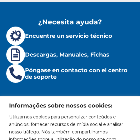
¿Necesita ayuda?
Encuentre un servicio técnico
Descargas, Manuales, Fichas
Póngase en contacto con el centro
de soporte
Informações sobre nossos cookies:
Utilizamos cookies para personalizar conteúdos e
Institucional
Ubicación
Redes
Políticas
Marca
Bozza
Rua
sociales
líder
de
anúncios, fornecer recursos de mídia social e analisar
Tiradentes,
Facebook
en
privacidad
Institucional
nosso tráfego. Nós também compartilhamos
931 – Anexo
la
Políticas
informações sobre a utilização do nosso site com
Centros de