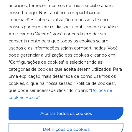
Bozza
Rua
sociales
líder
de
anúncios, fornecer recursos de mídia social e analisar
Tiradentes,
Facebook
en
privacidad
Institucional
nosso tráfego. Nós também compartilhamos
931 – Anexo
la
Políticas
informações sobre a utilização do nosso site com
Centros de
Anita
fabricación
Youtube
de
Servicio
nossos parceiros de mídia social, publicidade e análise.
Franchini,
de
cookies
Autorizados
Ao clicar em "Aceito", você concorda em dar seu
50/96
equipos
LinkedIn
Bozza
para
Bairro: Santa
consentimento para que todos os cookies sejam
Sea un
lubricación
Terezinha
usados e as informações sejam compartilhadas. Você
Instagram
Representante
y
São Bernardo
pode gerenciar a utilização dos cookies clicando em
abastecimiento
do Campo –
Trabaje con
"Configurações de cookies" e selecionando as
de
SP
Nosotros
categorias de cookies que aceita serem utilizados. Para
América
CEP: 09780-
del
uma explicação mais detalhada de como usamos os
001
Sur.
cookies, clique na nossa sessão “Política de cookies”,
Hable
que pode ser acessada clicando no link “
Política de
con
cookies Bozza"
nosotros
(11) 2179-9966
SAC: 0800
Aceitar todos os cookies
019 5050
Imágenes meramente ilustrativas. Información sujeta a
Definições de cookies