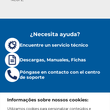
¿Necesita ayuda?
Encuentre un servicio técnico
Descargas, Manuales, Fichas
Póngase en contacto con el centro
de soporte
Informações sobre nossos cookies:
Utilizamos cookies para personalizar conteúdos e
Institucional
Ubicación
Redes
Políticas
Marca