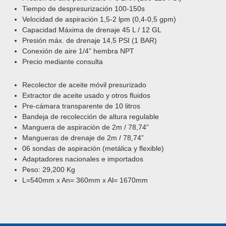
Tiempo de despresuriza
ción
100-150s
Velocidad de aspiración 1,5-2 lpm (0,4-0,5 gpm)
Capacidad Máxima de drenaje 45 L / 12 GL
Presión máx. de drenaje 14,5 PSI (1 BAR)
Conexión de aire 1/4” hembra NPT
Precio mediante consulta
Rec
olector de aceite móvil presurizado
Extractor de
aceite
usado y otros ﬂuidos
Pre-cámara transparente de 10 litros
Bandeja de recolección de altura regulable
Manguera de aspiración de 2m / 78,74”
Mangueras de
drenaje de 2m /
78,74”
06 sondas de aspiración (metálica y ﬂexible)
Adaptadores nacionales e importados
Peso: 29,200 Kg
L=540mm x An= 360mm x Al= 1670mm