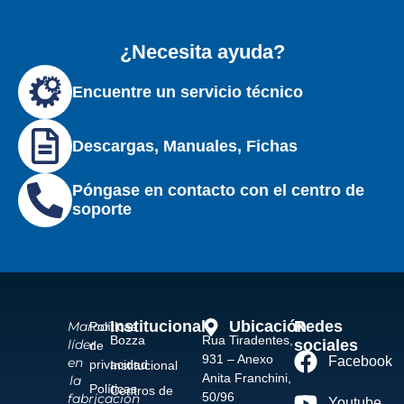
¿Necesita ayuda?
Encuentre un servicio técnico
Descargas, Manuales, Fichas
Póngase en contacto con el centro de
soporte
Institucional
Ubicación
Redes
Marca
Políticas
Bozza
Rua Tiradentes,
sociales
líder
de
931 – Anexo
Facebook
en
privacidad
Institucional
Anita Franchini,
la
Políticas
Centros de
50/96
fabricación
Youtube