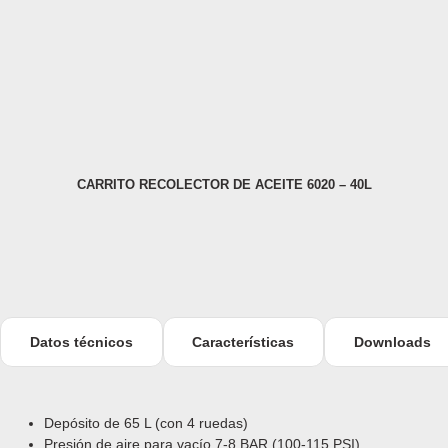
CARRITO RECOLECTOR DE ACEITE 6020 – 40L
CA
Datos técnicos
Características
Downloads
Depósito
de 65 L (con 4 ruedas)
Presión de aire para vacío 7-8 BAR (100-115 PSI)