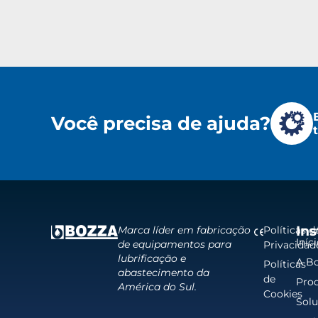
Você precisa de ajuda?
Ins
Políticas d
Marca líder em fabricação
Iníc
de equipamentos para
Privacidad
lubrificação e
A B
Políticas
abastecimento da
de
Pro
América do Sul.
Cookies
Sol