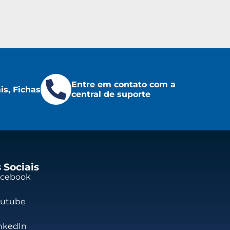
Entre em contato com a
s, Fichas
central de suporte
 Sociais
acebook
outube
nkedIn