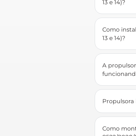
13 e 14)?
Como insta
13 e 14)?
A propulso
funcionando
Propulsora 
Como monta