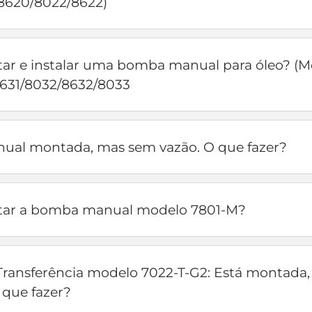
8620/8022/8622)
r e instalar uma bomba manual para óleo? (M
8631/8032/8632/8033
al montada, mas sem vazão. O que fazer?
ar a bomba manual modelo 7801-M?
ransferência modelo 7022-T-G2: Está montada
 que fazer?