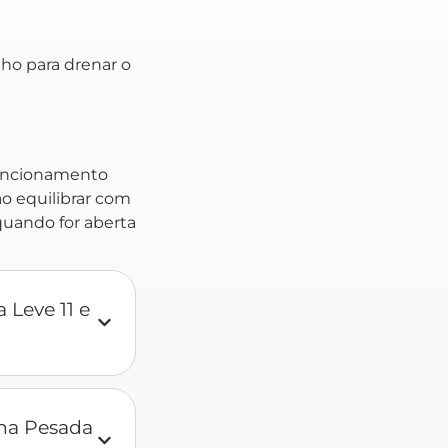
lho para drenar o
funcionamento
o equilibrar com
quando for aberta
 Leve 11 e
nha Pesada