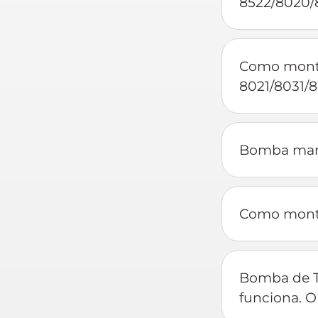
8522/8020/
Como monta
8021/8031/
Bomba manu
Como mont
Bomba de T
funciona. O