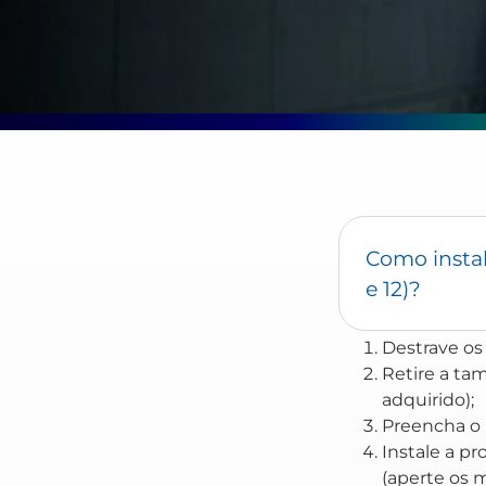
Como instal
e 12)?
Destrave os
Retire a ta
adquirido);
Preencha o 
Instale a p
(aperte os 