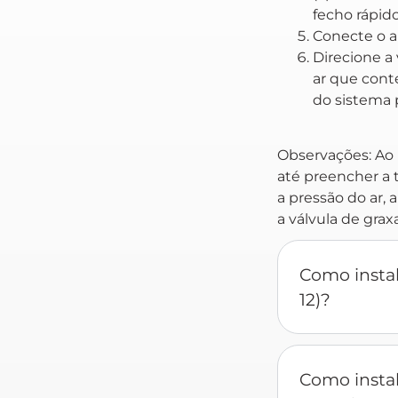
fecho rápido
Conecte o a
Direcione a 
ar que con
do sistema p
Observações: Ao
até preencher a 
a pressão do ar,
a válvula de graxa
Como instal
12)?
Como insta