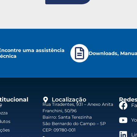
Encontre uma assistência
Downloads, Manuai
técnica
titucional
Localização
Redes
e
io
Rua Tiradentes, 931 – Anexo Anita
F
e
Franchini, 50/96
ozza
Bairro: Santa Terezinha
Y
dutos
São Bernardo do Campo – SP
uções
CEP: 09780-001
Li