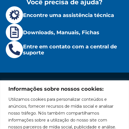
Você precisa de ajuda?
Encontre uma assistência técnica
Downloads, Manuais, Fichas
Entre em contato com a central de
suporte
Informações sobre nossos cookies:
Institucional
Redes
Políticas
Marca
Fale
Início
Sociais
de
Conosco
Utilizamos cookies para personalizar conteúdos e
líder
Facebook
Privacidade
A Bozza
(11) 2179-9966
anúncios, fornecer recursos de mídia social e analisar
em
Políticas
Produtos
SAC: 0800
nosso tráfego. Nós também compartilhamos
Youtube
de
019 5050
fabricação
Soluções
informações sobre a utilização do nosso site com
Cookies
Localização
Assistências
nossos parceiros de mídia social, publicidade e análise.
de
Rua
LinkedIn