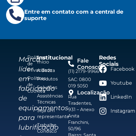
Entre em contato com a central de
suporte
Institucional
Redes
Políticas
Marca
Fale
Início
Sociais
de
Conosco
líder
Facebook
Privacidade
A Bozza
(11) 2179-9966
em
Políticas
Produtos
SAC: 0800
Youtube
de
019 5050
fabricação
Soluções
Cookies
Localização
Assistências
de
Rua
LinkedIn
Técnicas
Tiradentes,
equipamentos
931 – Anexo
Seja um
Instagram
Anita
para
representante
Franchini,
Trabalhe
lubrificação
50/96
Conosco
Bairro: Santa