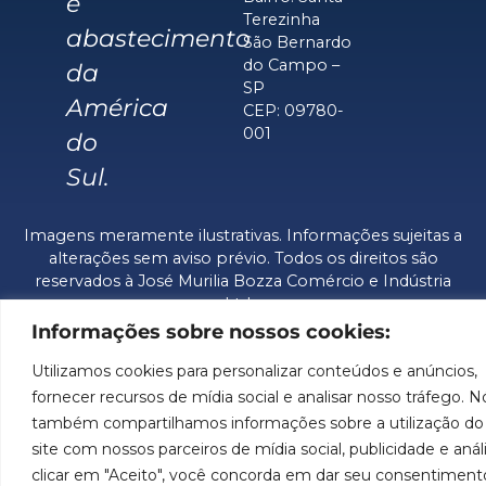
e
Terezinha
abastecimento
São Bernardo
do Campo –
da
SP
América
CEP: 09780-
001
do
Sul.
Imagens meramente ilustrativas. Informações sujeitas a
alterações sem aviso prévio. Todos os direitos são
reservados à José Murilia Bozza Comércio e Indústria
Ltda.
Informações sobre nossos cookies:
Utilizamos cookies para personalizar conteúdos e anúncios,
fornecer recursos de mídia social e analisar nosso tráfego. N
também compartilhamos informações sobre a utilização do
site com nossos parceiros de mídia social, publicidade e anál
clicar em "Aceito", você concorda em dar seu consentiment