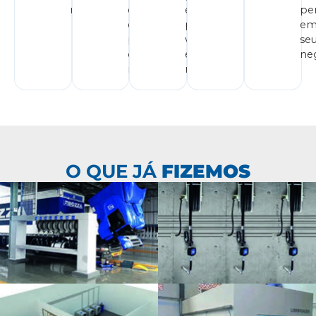
negócio.
e
econômico
pe
eficazes
para
e
para
você
se
o seu
e seu
ne
negócio.
negócio.
O QUE JÁ
FIZEMOS