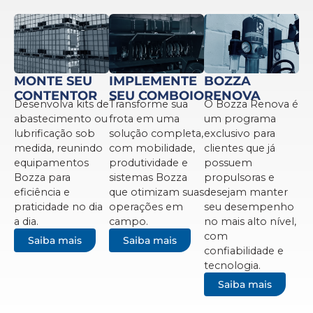
MONTE SEU
IMPLEMENTE
BOZZA
CONTENTOR
SEU COMBOIO
RENOVA
Desenvolva kits de
Transforme sua
O Bozza Renova é
abastecimento ou
frota em uma
um programa
lubrificação sob
solução completa,
exclusivo para
medida, reunindo
com mobilidade,
clientes que já
equipamentos
produtividade e
possuem
Bozza para
sistemas Bozza
propulsoras e
eficiência e
que otimizam suas
desejam manter
praticidade no dia
operações em
seu desempenho
a dia.
campo.
no mais alto nível,
com
Saiba mais
Saiba mais
confiabilidade e
tecnologia.
Saiba mais