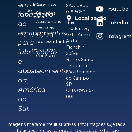
em
Políticas
Produtos
SAC: 0800
Youtube
de
019 5050
fabricação
Soluções
Cookies
Localização
Assistências
de
Rua
LinkedIn
Técnicas
Tiradentes,
equipamentos
931 – Anexo
Seja um
Instagram
Anita
para
representante
Franchini,
Trabalhe
lubrificação
50/96
Conosco
Bairro: Santa
e
Terezinha
abastecimento
São Bernardo
do Campo –
da
SP
América
CEP: 09780-
001
do
Sul.
Imagens meramente ilustrativas. Informações sujeitas a
alterações sem aviso prévio. Todos os direitos são