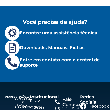
Você precisa de ajuda?
Encontre uma assistência técnica
Downloads, Manuais, Fichas
Entre em contato com a central de
suporte
Institucional
Redes
Políticas
Marca
Fale
Início
Sociais
de
Conosco
líder
Facebook
Privacidade
A Bozza
(11) 2179-9966