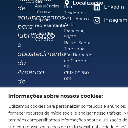
Cookies
Localização
Assistências
de
Rua
LinkedIn
Técnicas
Tiradentes,
equipamentos
931 – Anexo
Seja um
Instagram
Anita
para
representante
Franchini,
Trabalhe
lubrificação
50/96
Conosco
Bairro: Santa
e
Terezinha
abastecimento
São Bernardo
do Campo –
da
SP
América
CEP: 09780-
001
do
Sul.
Informações sobre nossos cookies:
Imagens meramente ilustrativas. Informações sujeitas a
Utilizamos cookies para personalizar conteúdos e anúncios,
alterações sem aviso prévio. Todos os direitos são
fornecer recursos de mídia social e analisar nosso tráfego. N
reservados à José Murilia Bozza Comércio e Indústria
também compartilhamos informações sobre a utilização do
Ltda.
site com nossos parceiros de mídia social, publicidade e anál