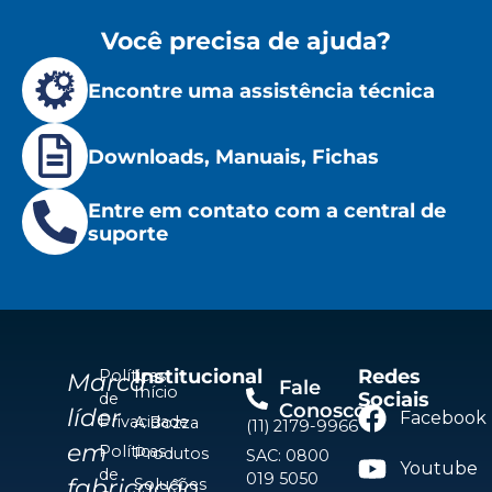
Você precisa de ajuda?
Encontre uma assistência técnica
Downloads, Manuais, Fichas
Entre em contato com a central de
suporte
Institucional
Redes
Políticas
Marca
Fale
Início
Sociais
de
Conosco
líder
Facebook
Privacidade
A Bozza
(11) 2179-9966
em
Políticas
Produtos
SAC: 0800
Youtube
de
019 5050
fabricação
Soluções