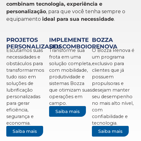
combinam tecnologia, experiência e
personalização
, para que você tenha sempre o
equipamento
ideal para sua necessidade
.
PROJETOS
IMPLEMENTE
BOZZA
PERSONALIZADOS
SEU COMBOIO
RENOVA
Escutamos suas
Transforme sua
O Bozza Renova é
necessidades e
frota em uma
um programa
obstáculos para
solução completa,
exclusivo para
transformarmos
com mobilidade,
clientes que já
tudo isso em
produtividade e
possuem
soluções de
sistemas Bozza
propulsoras e
lubrificação
que otimizam suas
desejam manter
personalizadas
operações em
seu desempenho
para gerar
campo.
no mais alto nível,
eficiência,
com
Saiba mais
segurança e
confiabilidade e
economia.
tecnologia.
Saiba mais
Saiba mais