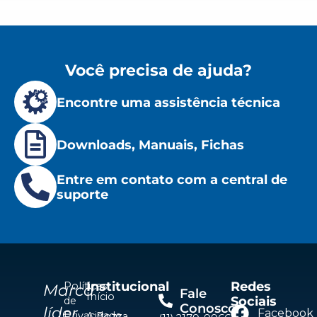
Você precisa de ajuda?
Encontre uma assistência técnica
Downloads, Manuais, Fichas
Entre em contato com a central de
suporte
Institucional
Redes
Políticas
Marca
Fale
Início
Sociais
de
Conosco
líder
Facebook
Privacidade
A Bozza