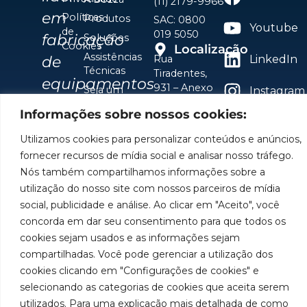
(11) 2179-9966
em
Políticas
Produtos
SAC: 0800
Youtube
de
019 5050
fabricação
Soluções
Cookies
Localização
Assistências
de
Rua
LinkedIn
Técnicas
Tiradentes,
equipamentos
931 – Anexo
Seja um
Instagram
Anita
para
representante
Informações sobre nossos cookies:
Franchini,
Trabalhe
lubrificação
50/96
Conosco
Utilizamos cookies para personalizar conteúdos e anúncios,
Bairro: Santa
e
fornecer recursos de mídia social e analisar nosso tráfego.
Terezinha
abastecimento
Nós também compartilhamos informações sobre a
São Bernardo
utilização do nosso site com nossos parceiros de mídia
do Campo –
da
SP
social, publicidade e análise. Ao clicar em "Aceito", você
América
CEP: 09780-
concorda em dar seu consentimento para que todos os
001
do
cookies sejam usados e as informações sejam
compartilhadas. Você pode gerenciar a utilização dos
Sul.
cookies clicando em "Configurações de cookies" e
selecionando as categorias de cookies que aceita serem
Imagens meramente ilustrativas. Informações sujeitas a
utilizados. Para uma explicação mais detalhada de como