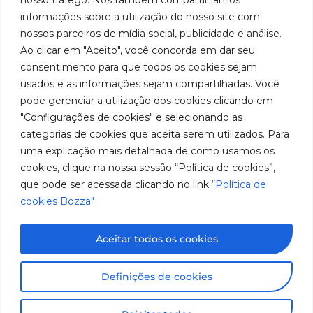
Youtube
de
019 5050
fabricação
Soluções
informações sobre a utilização do nosso site com
Cookies
Localização
Assistências
nossos parceiros de mídia social, publicidade e análise.
de
Rua
LinkedIn
Técnicas
Tiradentes,
Ao clicar em "Aceito", você concorda em dar seu
equipamentos
931 – Anexo
Seja um
Instagram
consentimento para que todos os cookies sejam
Anita
para
representante
usados e as informações sejam compartilhadas. Você
Franchini,
Trabalhe
pode gerenciar a utilização dos cookies clicando em
lubrificação
50/96
Conosco
"Configurações de cookies" e selecionando as
Bairro: Santa
e
categorias de cookies que aceita serem utilizados. Para
Terezinha
abastecimento
uma explicação mais detalhada de como usamos os
São Bernardo
do Campo –
cookies, clique na nossa sessão “Política de cookies”,
da
SP
que pode ser acessada clicando no link “
Política de
América
CEP: 09780-
cookies Bozza"
001
do
Sul.
Aceitar todos os cookies
Imagens meramente ilustrativas. Informações sujeitas a
Definições de cookies
alterações sem aviso prévio. Todos os direitos são
reservados à José Murilia Bozza Comércio e Indústria