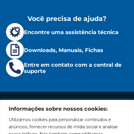
Você precisa de ajuda?
Encontre uma assistência técnica
Downloads, Manuais, Fichas
Entre em contato com a central de
suporte
Informações sobre nossos cookies:
Institucional
Redes
Políticas
Marca
Fale
Início
Sociais
de
Conosco
Utilizamos cookies para personalizar conteúdos e
líder
Facebook
Privacidade
A Bozza
(11) 2179-9966
anúncios, fornecer recursos de mídia social e analisar
em
Políticas
Produtos
SAC: 0800
nosso tráfego. Nós também compartilhamos