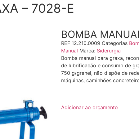
XA – 7028-E
BOMBA MANUAL 
REF
12.210.0009
Categorias
Bom
Manual
Marca:
Siderurgia
Bomba manual para graxa, recom
de lubrificação e consumo de gra
750 g/granel, não dispõe de re
máquinas, caminhões concreteiro
de graxa Engraxadeira de graxa
7028 E 7028E 7028 E BOMBIN
Adicionar ao orçamento