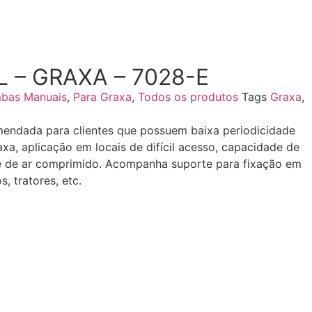
– GRAXA – 7028-E
bas Manuais
,
Para Graxa
,
Todos os produtos
Tags
Graxa
,
endada para clientes que possuem baixa periodicidade
xa, aplicação em locais de difícil acesso, capacidade de
de de ar comprimido. Acompanha suporte para fixação em
s, tratores, etc.
Engraxadeira Bomba de engraixar Bomba
 Equipamento de graxa Engraixador Graxeiro 12.210.0009
HA
7028-E 7028 E 7028E 7028 E 7028 E BOMBINHA