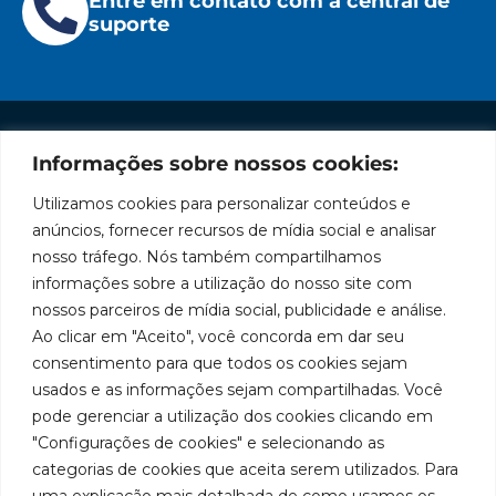
Entre em contato com a central de
suporte
Informações sobre nossos cookies:
Institucional
Redes
Políticas
Marca
Fale
Início
Sociais
de
Conosco
Utilizamos cookies para personalizar conteúdos e
líder
Facebook
Privacidade
A Bozza
(11) 2179-9966
anúncios, fornecer recursos de mídia social e analisar
em
Políticas
Produtos
SAC: 0800
nosso tráfego. Nós também compartilhamos
Youtube
de
019 5050
fabricação
Soluções
informações sobre a utilização do nosso site com
Cookies
Localização
Assistências
nossos parceiros de mídia social, publicidade e análise.
de
Rua
LinkedIn
Técnicas
Tiradentes,
Ao clicar em "Aceito", você concorda em dar seu
equipamentos
931 – Anexo
Seja um
Instagram
consentimento para que todos os cookies sejam
Anita
para
representante
usados e as informações sejam compartilhadas. Você
Franchini,
Trabalhe
pode gerenciar a utilização dos cookies clicando em
lubrificação
50/96
Conosco
"Configurações de cookies" e selecionando as
Bairro: Santa
e
categorias de cookies que aceita serem utilizados. Para
Terezinha
abastecimento
uma explicação mais detalhada de como usamos os