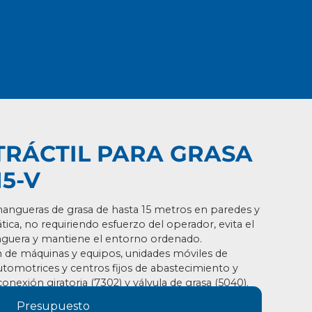
TRÁCTIL PARA GRASA
15-V
mangueras de grasa de hasta 15 metros en paredes
y
ica, no requiriendo esfuerzo del operador, evita el
guera y mantiene el entorno ordenado.
n de máquinas y equipos, unidades móviles de
utomotrices y centros fijos de abastecimiento y
conexión giratoria
(7302) y válvula de grasa (5040).
Presupuesto