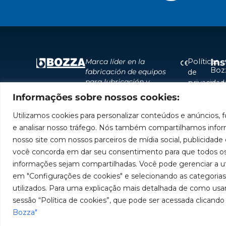
Ins
Políticas
Marca líder en la
Boz
fabricación de equipos
de
para lubricación y
privacidad
Inst
abastecimiento de
Informações sobre nossos cookies:
Políticas
Cent
América del Sur.
de
Aut
Utilizamos cookies para personalizar conteúdos e anúncios, f
cookies
Sea
e analisar nosso tráfego. Nós também compartilhamos infor
Tra
nosso site com nossos parceiros de mídia social, publicidade e
você concorda em dar seu consentimento para que todos os
informações sejam compartilhadas. Você pode gerenciar a ut
em "Configurações de cookies" e selecionando as categoria
utilizados. Para uma explicação mais detalhada de como usa
sessão “Política de cookies”, que pode ser acessada clicando 
Imágenes meram
der
Bozza"