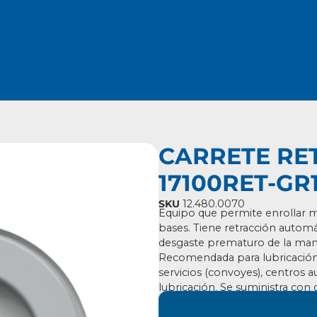
CARRETE RE
17100RET-GR
SKU
12.480.0070
Equipo que permite enrollar 
bases.
Tiene retracción automát
desgaste
prematuro de la man
Recomendada para
lubricació
servicios (convoyes), centros
a
lubricación.
Se suministra con 