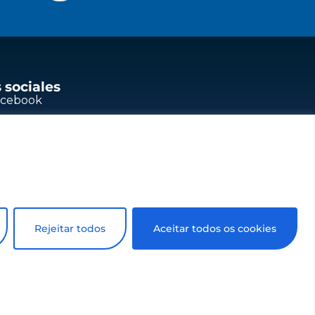
 sociales
acebook
outube
nkedIn
stagram
Rejeitar todos
Aceitar todos os cookies
viso. Todos los
tda.