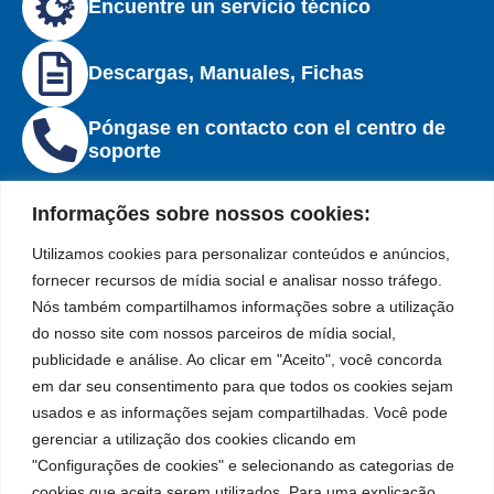
Encuentre un servicio técnico
Descargas, Manuales, Fichas
Póngase en contacto con el centro de
soporte
Informações sobre nossos cookies:
Utilizamos cookies para personalizar conteúdos e anúncios,
fornecer recursos de mídia social e analisar nosso tráfego.
Institucional
Ubicación
Redes
Marca
Políticas
Nós também compartilhamos informações sobre a utilização
Bozza
Rua Tiradentes,
sociales
líder
de
do nosso site com nossos parceiros de mídia social,
931 – Anexo
Facebook
en
privacidad
Institucional
Anita Franchini,
publicidade e análise. Ao clicar em "Aceito", você concorda
la
Políticas
Centros de
50/96
fabricación
em dar seu consentimento para que todos os cookies sejam
Youtube
de
Servicio
Bairro: Santa
de
usados e as informações sejam compartilhadas. Você pode
cookies
Autorizados
equipos
Terezinha
LinkedIn
gerenciar a utilização dos cookies clicando em
Bozza
para
São Bernardo
"Configurações de cookies" e selecionando as categorias de
Sea un
lubricación
do Campo – SP
Instagram
cookies que aceita serem utilizados. Para uma explicação
Representante
y