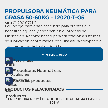
PROPULSORA NEUMÁTICA PARA
GRASA 50-60KG – 12020-T-G5
SKU
01.200.0721-2
Equipo fijo para grasa adecuado para clientes que
necesitan agilidad y eficiencia en el
proceso de
lubricación.
Recomendado para adaptación a sistemas
de lubricación
centralizados,
con una altura compatible
con depósitos de hasta 50-60 kg.
Presupuesto
Para grasa
Propulsoras Neumáticas
Todos los productos
PRODUCTOS RELACIONADOS
PROPULSORA NEUMÁTICA DE DOBLE DIAFRAGMA BEAVER-
P
B01-V