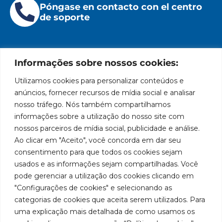
Póngase en contacto con el centro
de soporte
Informações sobre nossos cookies:
Utilizamos cookies para personalizar conteúdos e
Institucional
Ubicación
Redes
Políticas
Marca
Bozza
Rua
sociales
líder
de
anúncios, fornecer recursos de mídia social e analisar
Tiradentes,
Facebook
en
privacidad
Institucional
nosso tráfego. Nós também compartilhamos
931 – Anexo
la
Políticas
informações sobre a utilização do nosso site com
Centros de
Anita
fabricación
Youtube
de
Servicio
nossos parceiros de mídia social, publicidade e análise.
Franchini,
de
cookies
Autorizados
Ao clicar em "Aceito", você concorda em dar seu
50/96
equipos
LinkedIn
Bozza
para
Bairro: Santa
consentimento para que todos os cookies sejam
Sea un
lubricación
Terezinha
usados e as informações sejam compartilhadas. Você
Instagram
Representante
y
São Bernardo
pode gerenciar a utilização dos cookies clicando em
abastecimiento
do Campo –
Trabaje con
"Configurações de cookies" e selecionando as
de
SP
Nosotros
categorias de cookies que aceita serem utilizados. Para
América
CEP: 09780-
del
uma explicação mais detalhada de como usamos os
001
Sur.