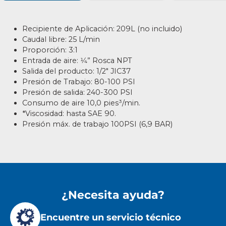
Recipiente de Aplicación: 209L (no incluido)
Caudal libre:
25 L/min
Proporción: 3:1
Entrada de aire: 1⁄4” Rosca NPT
Salida del producto: 1/2″ JIC37
Presión de Trabajo: 80-100 PSI
Pres
ión
de salida: 240-300 PSI
Consumo de aire 10,0 pies³/min.
*Viscosidad: hasta SAE 90.
Presión máx. de trabajo 100PSI (6,9 BAR)
¿Necesita ayuda?
Encuentre un servicio técnico