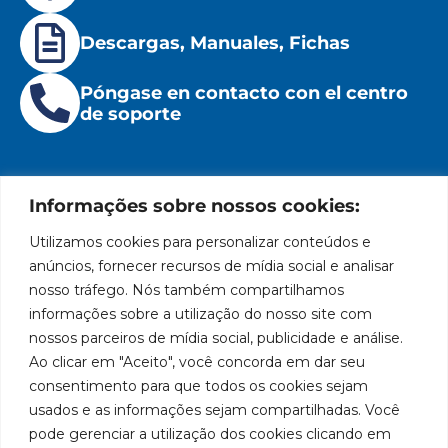
Descargas, Manuales, Fichas
Póngase en contacto con el centro
de soporte
Informações sobre nossos cookies:
Utilizamos cookies para personalizar conteúdos e
Institucional
Ubicación
Redes
Políticas
Marca
Bozza
Rua
sociales
líder
de
anúncios, fornecer recursos de mídia social e analisar
Tiradentes,
Facebook
en
privacidad
Institucional
nosso tráfego. Nós também compartilhamos
931 – Anexo
la
Políticas
informações sobre a utilização do nosso site com
Centros de
Anita
fabricación
Youtube
de
Servicio
nossos parceiros de mídia social, publicidade e análise.
Franchini,
de
cookies
Autorizados
Ao clicar em "Aceito", você concorda em dar seu
50/96
equipos
LinkedIn
Bozza
para
Bairro: Santa
consentimento para que todos os cookies sejam
Sea un
lubricación
Terezinha
usados e as informações sejam compartilhadas. Você
Instagram
Representante
y
São Bernardo
pode gerenciar a utilização dos cookies clicando em
abastecimiento
do Campo –