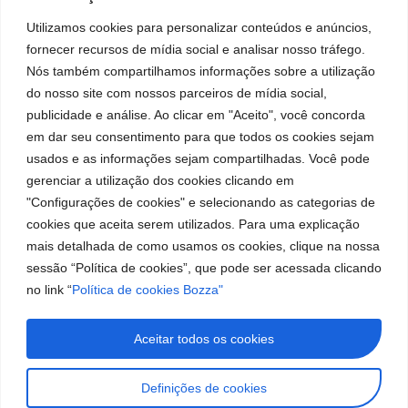
Utilizamos cookies para personalizar conteúdos e anúncios,
fornecer recursos de mídia social e analisar nosso tráfego.
Institucional
Ubicación
Redes
Marca
Políticas
Nós também compartilhamos informações sobre a utilização
Bozza
Rua Tiradentes,
sociales
líder
de
do nosso site com nossos parceiros de mídia social,
931 – Anexo
Facebook
en
privacidad
Institucional
Anita Franchini,
publicidade e análise. Ao clicar em "Aceito", você concorda
la
Políticas
Centros de
50/96
fabricación
em dar seu consentimento para que todos os cookies sejam
Youtube
de
Servicio
Bairro: Santa
de
usados e as informações sejam compartilhadas. Você pode
cookies
Autorizados
equipos
Terezinha
LinkedIn
gerenciar a utilização dos cookies clicando em
Bozza
para
São Bernardo
"Configurações de cookies" e selecionando as categorias de
Sea un
lubricación
do Campo – SP
Instagram
cookies que aceita serem utilizados. Para uma explicação
Representante
y
CEP: 09780-
abastecimiento
mais detalhada de como usamos os cookies, clique na nossa
001
Trabaje con
de
sessão “Política de cookies”, que pode ser acessada clicando
Nosotros
Hable
América
no link “
Política de cookies Bozza"
con
del
nosotros
Sur.
(11) 2179-9966
Aceitar todos os cookies
SAC: 0800 019
5050
Definições de cookies
Imágenes meramente ilustrativas. Información sujeta a cambios