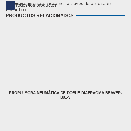
aplicando presión mecánica a través de un pistón
Todos los productos
hidráulico.
PRODUCTOS RELACIONADOS
PROPULSORA NEUMÁTICA DE DOBLE DIAFRAGMA BEAVER-
B01-V