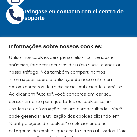
Póngase en contacto con el centro de
soporte
Informações sobre nossos cookies:
Utilizamos cookies para personalizar conteúdos e
Institucional
Ubicación
Redes
Políticas
Marca
Bozza
Rua
sociales
líder
de
anúncios, fornecer recursos de mídia social e analisar
Tiradentes,
Facebook
en
privacidad
Institucional
nosso tráfego. Nós também compartilhamos
931 – Anexo
la
Políticas
informações sobre a utilização do nosso site com
Centros de
Anita
fabricación
Youtube
de
Servicio
nossos parceiros de mídia social, publicidade e análise.
Franchini,
de
cookies
Autorizados
Ao clicar em "Aceito", você concorda em dar seu
50/96
equipos
LinkedIn
Bozza
para
Bairro: Santa
consentimento para que todos os cookies sejam
Sea un
lubricación
Terezinha
usados e as informações sejam compartilhadas. Você
Instagram
Representante
y
São Bernardo
pode gerenciar a utilização dos cookies clicando em
abastecimiento
do Campo –
Trabaje con
"Configurações de cookies" e selecionando as
de
SP
Nosotros
categorias de cookies que aceita serem utilizados. Para
América
CEP: 09780-