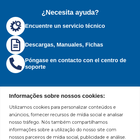
¿Necesita ayuda?
Encuentre un servicio técnico
Descargas, Manuales, Fichas
Póngase en contacto con el centro de
soporte
Informações sobre nossos cookies:
Utilizamos cookies para personalizar conteúdos e
Institucional
Ubicación
Redes
Políticas
Marca
Bozza
Rua
sociales
líder
de
anúncios, fornecer recursos de mídia social e analisar
Tiradentes,
Facebook
en
privacidad
Institucional
nosso tráfego. Nós também compartilhamos
931 – Anexo
la
Políticas
informações sobre a utilização do nosso site com
Centros de
Anita
fabricación
Youtube
de
Servicio
nossos parceiros de mídia social, publicidade e análise.
Franchini,
de