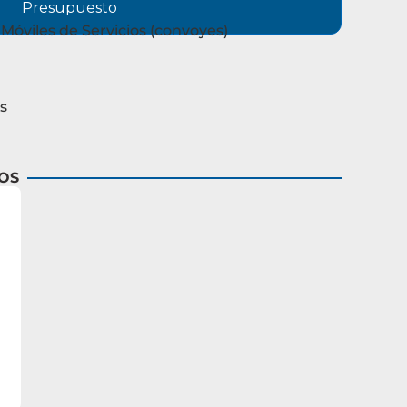
Presupuesto
Móviles de Servicios (convoyes)
s
OS