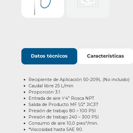
Datos técnicos
Características
Recipiente de Aplicación 50-209L (No incluido)
Caudal
libre 25 L/min
Proporción 3:1
Entrada de aire 1⁄ 4” Rosca NPT
Salida de Producto MF 1/2″ JIC37
Presión
de
trabajo 80 – 100 PSI
Presión
de
trabajo 240 – 300 PSI
Consumo de aire 10,0 pies³/min.
*Viscosidad hasta SAE 90.