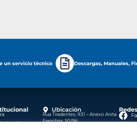
 un servicio técnico
Descargas, Manuales, Fi
titucional
Ubicación
Redes
za
Rua Tiradentes, 931 – Anexo Anita
F
Franchini, 50/96
itucional
Bairro: Santa Terezinha
Y
ros de Servicio
São Bernardo do Campo – SP