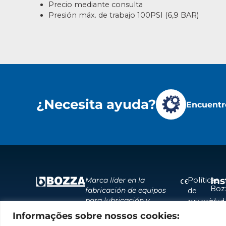
Precio mediante consulta
Presión máx. de trabajo 100PSI (6,9 BAR)
¿Necesita ayuda?
Encuentre
Ins
Políticas
Marca líder en la
Boz
fabricación de equipos
de
para lubricación y
privacidad
Inst
abastecimiento de
Informações sobre nossos cookies:
Políticas
Cent
América del Sur.
de